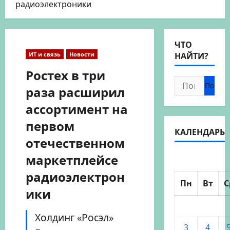
радиоэлектроники
ЧТО
ИТ и связь
Новости
НАЙТИ?
Ростех в три
Найти:
раза расширил
ассортимент на
первом
КАЛЕНДАРЬ
отечественном
маркетплейсе
радиоэлектрон
Пн
Вт
С
ики
Холдинг «Росэл»
3
4