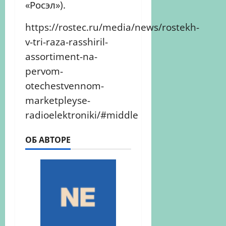
«Росэл»).
https://rostec.ru/media/news/rostekh-
v-tri-raza-rasshiril-
assortiment-na-
pervom-
otechestvennom-
marketpleyse-
radioelektroniki/#middle
ОБ АВТОРЕ