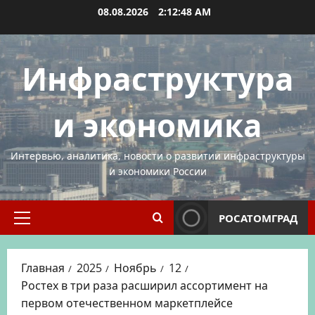
Перейти
08.08.2026
2:12:48 AM
к
содержимому
Инфраструктура
и экономика
Интервью, аналитика, новости о развитии инфраструктуры
и экономики России
РОСАТОМГРАД
Основное
меню
Главная
2025
Ноябрь
12
Ростех в три раза расширил ассортимент на
первом отечественном маркетплейсе