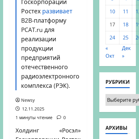
Госкорпорации
Ростех
развивает
10
11
1
B2B-платформу
17
18
1
PCAT.ru для
24
25
2
реализации
продукции
«
Дек
Окт
»
предприятий
отечественного
радиоэлектронного
РУБРИКИ
комплекса (РЭК).
Рубрики
Newsy
12.11.2025
1 минуты чтение
0
АРХИВЫ
Холдинг «Росэл»