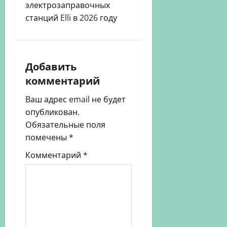
ц
электрозаправочных
станций Elli в 2026 году
и
я
Добавить
з
комментарий
а
Ваш адрес email не будет
п
опубликован.
Обязательные поля
и
помечены
*
с
Комментарий
*
и