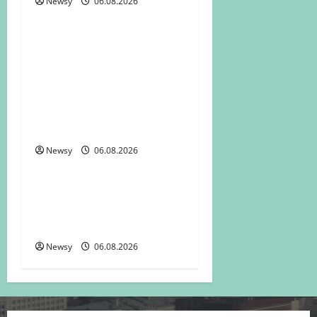
Newsy
06.08.2026
Промышленность
Ростех начал
поставки первого
российского
аппарата ИВЛ с
режимом домашнего
Новости
применения
Промышленность
Newsy
06.08.2026
Энергетика
«Росэл» начал
поставлять датчики
«Вулкан» для АЭС
Newsy
06.08.2026