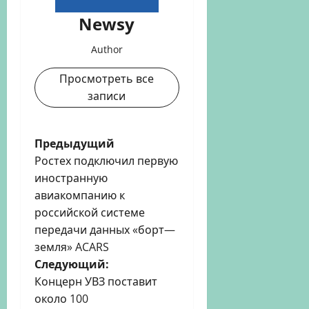
Newsy
Author
Просмотреть все
записи
Н
Предыдущий
Ростех подключил первую
а
иностранную
авиакомпанию к
в
российской системе
и
передачи данных «борт—
земля» ACARS
г
Следующий:
Концерн УВЗ поставит
а
около 100