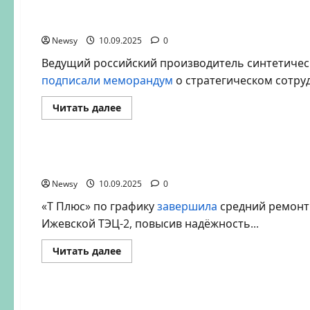
и
COMITAS
СИБУР и «Лемана ПРО» поддержат локализац
повысят
автоматизацию
Newsy
10.09.2025
логистики
0
Ведущий российский производитель синтетичес
подписали меморандум
о стратегическом сотруд
Прочитать
Читать далее
больше
о
Новости
Строительство
Энергетика
СИБУР
и
«Лемана
«Т Плюс» завершила плановый ремонт обору
ПРО»
поддержат
Newsy
10.09.2025
локализацию
0
производства
в
«Т Плюс» по графику
завершила
средний ремонт 
строительстве
Ижевской ТЭЦ-2, повысив надёжность...
Прочитать
Читать далее
больше
о
Новости
Строительство
Транспорт
«Т
Плюс»
завершила
Мосинжпроект. В Москве одновременно строя
плановый