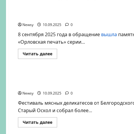
Новости
Монета «Орловская печать»: изобретение, 
Newsy
10.09.2025
0
8 сентября 2025 года в обращение
вышла
памятн
«Орловская печать» серии...
Прочитать
Читать далее
больше
о
Новости
Монета
«Орловская
печать»:
Белгородский свинокомплекс «Сибагро» уго
изобретение,
изменившее
по-оскольски»
защищенную
печать
Newsy
10.09.2025
0
всего
мира
Фестиваль мясных деликатесов от Белгородског
Старый Оскол и собрал более...
Прочитать
Читать далее
больше
о
Новости
Промышленность
Строительство