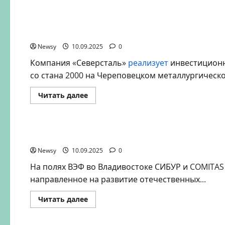
Белгородский
свинокомплекс
«Сибагро»
«Северсталь» монтирует оборудование нового
угостил
2000
Череповце
старооскольцев
фирменной
Newsy
10.09.2025
0
«голяшкой
по-
Компания «Северсталь»
реализует
инвестиционн
оскольски»
со стана 2000 на Череповецком металлургическо
Прочитать
Читать далее
больше
о
Новости
Промышленность
Транспорт
«Северсталь»
монтирует
оборудование
СИБУР и COMITAS повысят автоматизацию л
нового
комплекса
Newsy
10.09.2025
отгрузки
0
металла
со
На полях ВЭФ во Владивостоке СИБУР и COMITA
стана
направленное на развитие отечественных...
2000
в
Череповце
Прочитать
Читать далее
больше
о
Новости
Промышленность
Строительство
СИБУР