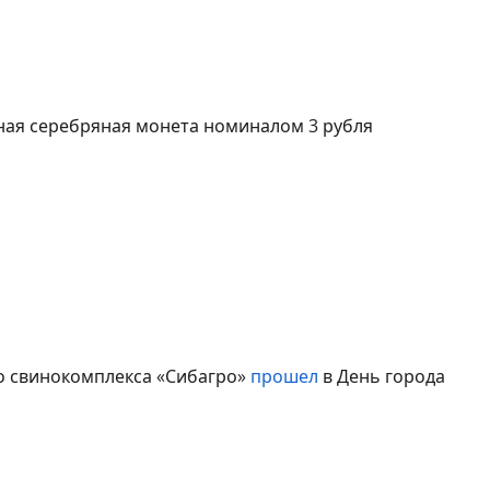
оружия
изменившее защищенную печать всего мира
ая серебряная монета номиналом 3 рубля
стил 2000 старооскольцев фирменной «голяшкой
о свинокомплекса «Сибагро»
прошел
в День города