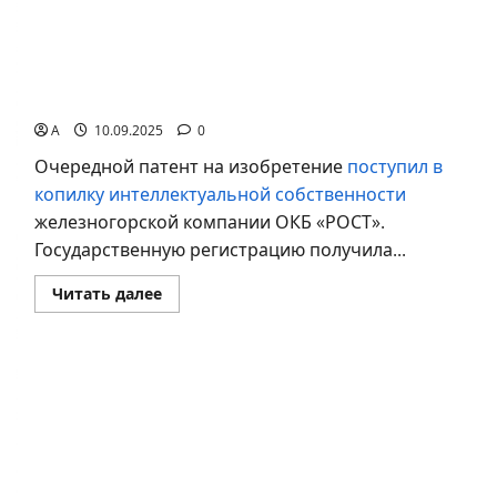
и
приборов
В ОКБ «РОСТ» получили патент на
изобретение – сошку для снайперского оружия
A
10.09.2025
0
Очередной патент на изобретение
поступил в
копилку интеллектуальной собственности
железногорской компании ОКБ «РОСТ».
Государственную регистрацию получила...
Прочитать
Читать далее
больше
о
В
ОКБ
«РОСТ»
получили
патент
на
изобретение
–
сошку
для
снайперского