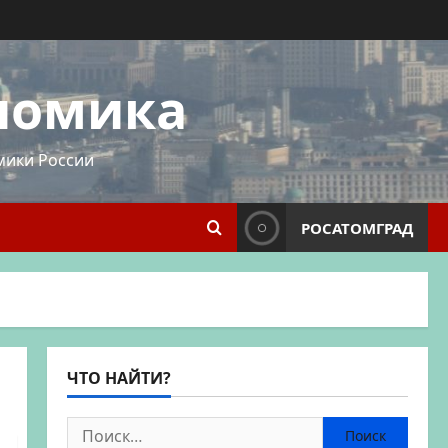
номика
мики России
РОСАТОМГРАД
ЧТО НАЙТИ?
Найти: