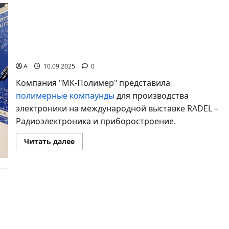
Представители «МК-Полимер» приняли
участие в крупнейшей выставке
производителей радиоэлектроники и
приборов
A
10.09.2025
0
Компания "МК-Полимер" представила
полимерные компаунды
для производства
электроники на международной выставке RADEL –
Радиоэлектроника и приборостроение.
Прочитать
Читать далее
больше
о
Представители
«МК-
Полимер»
приняли
участие
в
крупнейшей
выставке
производителей
радиоэлектроники