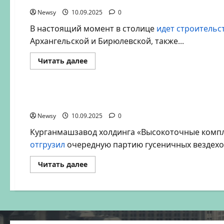
ремонт
Newsy
10.09.2025
оборудования
0
второго
энергоблока
В настоящий момент в столице
идет строительс
Ижевской
Архангельской и Бирюлевской, также...
ТЭЦ-2
Прочитать
Читать далее
больше
о
Новости
Промышленность
Транспорт
Мосинжпроект.
В
Москве
Вездеходы ТМ-140 будут служить за Северн
одновременно
строятся
Newsy
10.09.2025
17
0
станций
метро
Курганмашзавод холдинга «Высокоточные компл
отгрузил
очередную партию гусеничных вездеход
Прочитать
Читать далее
больше
о
Вездеходы
ТМ-140
будут
служить
за
Северным