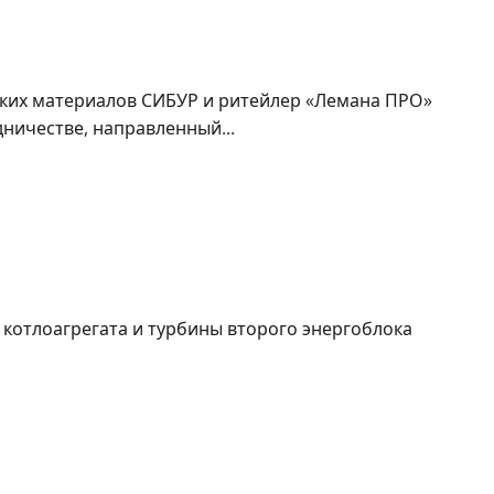
ию производства в строительстве
ких материалов СИБУР и ритейлер «Лемана ПРО»
ничестве, направленный...
дования второго энергоблока Ижевской ТЭЦ-2
котлоагрегата и турбины второго энергоблока
тся 17 станций метро