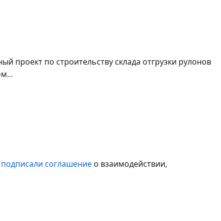
 комплекса отгрузки металла со стана 2000 в
ый проект по строительству склада отгрузки рулонов
м...
огистики
S
подписали соглашение
о взаимодействии,