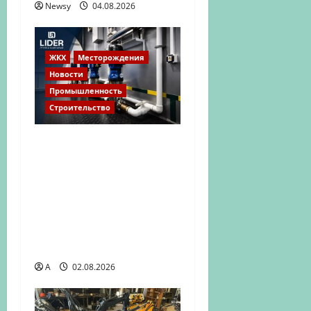
Newsy
04.08.2026
ЖКХ
Месторождения
Новости
Промышленность
Строительство
В группе «Лидер»
создали решения по
водоподготовке и
водоочистке для
экстремально
холодных
территорий
A
02.08.2026