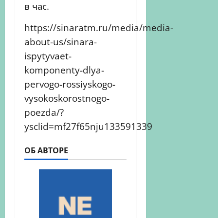
в час.
https://sinaratm.ru/media/media-
about-us/sinara-
ispytyvaet-
komponenty-dlya-
pervogo-rossiyskogo-
vysokoskorostnogo-
poezda/?
ysclid=mf27f65nju133591339
ОБ АВТОРЕ