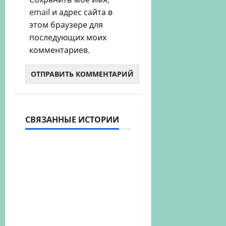
email и адрес сайта в
этом браузере для
последующих моих
комментариев.
Новости
СВЯЗАННЫЕ ИСТОРИИ
Промышленность
РУСАЛ разработал и
запатентовал
инновационный
сплав для
электрохимической
защиты