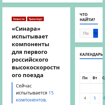
ЧТО
Новости
Транспорт
НАЙТИ?
«Синара»
Найти:
испытывает
компоненты
для первого
КАЛЕНДАРЬ
российского
высокоскоростн
ого поезда
Пн
Вт
С
Сейчас
испытывается
15
4
5
компонентов
.