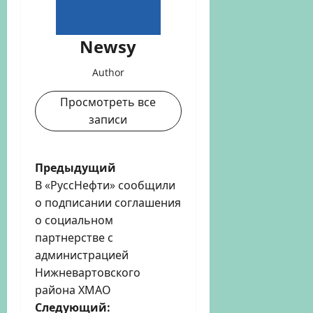
Newsy
Author
Просмотреть все
записи
Н
Предыдущий
В «РуссНефти» сообщили
а
о подписании соглашения
о социальном
в
партнерстве с
и
администрацией
Нижневартовского
г
района ХМАО
Следующий: