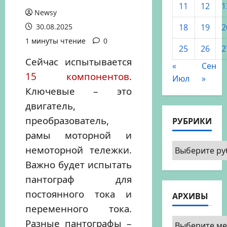
11
12
1
Newsy
30.08.2025
18
19
2
1 минуты чтение
0
25
26
2
Сейчас испытывается
«
Сен
15 компонентов
.
Июл
»
Ключевые – это
двигатель,
преобразователь,
РУБРИКИ
рамы моторной и
Рубрики
немоторной тележки.
Важно будет испытать
пантограф для
постоянного тока и
АРХИВЫ
переменного тока.
Архивы
Разные пантографы –