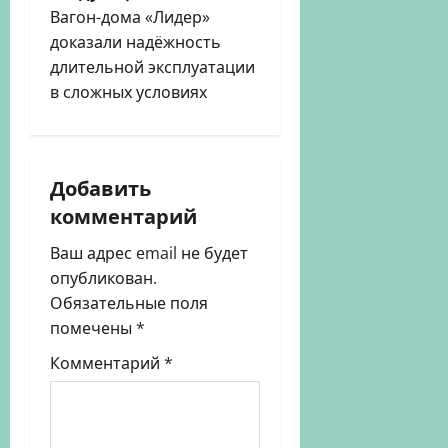
а
Вагон-дома «Лидер»
ц
доказали надёжность
длительной эксплуатации
и
в сложных условиях
я
з
Добавить
а
комментарий
п
Ваш адрес email не будет
опубликован.
и
Обязательные поля
помечены
*
с
Комментарий
*
и