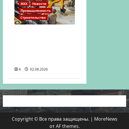
ЖКХ
Новости
Промышленность
Строительство
Донспецбур:
производительная
техника для
строительства и
фермерства
A
02.08.2026
Copyright © Все права защищены.
|
MoreNews
от AF themes.